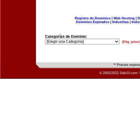
Registro de Dominios
|
Web Hosting
|
D
Dominios Expirados
|
Industrias
|
Indu
Categorías de Dominio:
[Pág. princi
** Precios expre
© 2002/2022 Solo10.com