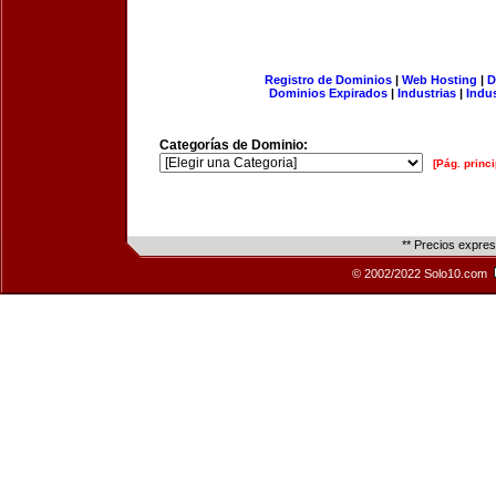
Registro de Dominios
|
Web Hosting
|
D
Dominios Expirados
|
Industrias
|
Indu
Categorías de Dominio:
[Pág. princi
** Precios expre
© 2002/2022 Solo10.com