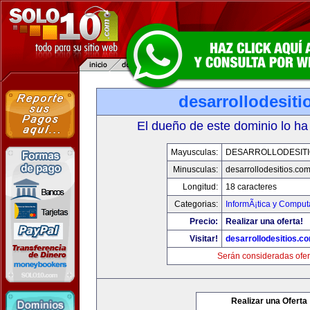
desarrollodesit
El dueño de este dominio lo ha
Mayusculas:
DESARROLLODESIT
Minusculas:
desarrollodesitios.co
Longitud:
18 caracteres
Categorias:
InformÃ¡tica y Comput
Precio:
Realizar una oferta!
Visitar!
desarrollodesitios.c
Serán consideradas ofer
Realizar una Oferta