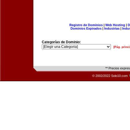
Registro de Dominios
|
Web Hosting
|
D
Dominios Expirados
|
Industrias
|
Indu
Categorías de Dominio:
[Pág. princi
** Precios expre
© 2002/2022 Solo10.com