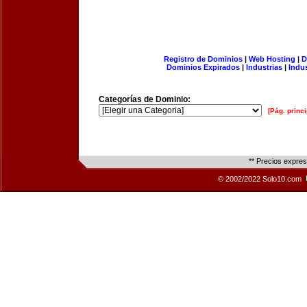
Registro de Dominios
|
Web Hosting
|
D
Dominios Expirados
|
Industrias
|
Indu
Categorías de Dominio:
[Pág. princi
** Precios expre
© 2002/2022 Solo10.com