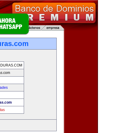
uras.com
NDURAS.COM
as.com
dades
as.com
tas