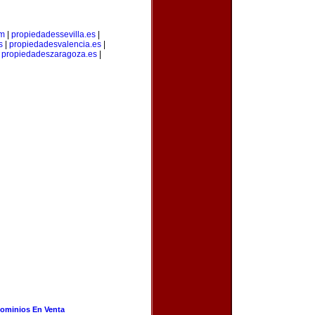
om
|
propiedadessevilla.es
|
s
|
propiedadesvalencia.es
|
|
propiedadeszaragoza.es
|
ominios En Venta