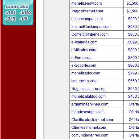
monetizenow.com
$1,500
PagosInternet.com
$1,500
onlinecompra.com
$999.
InternetCustomers.com
$980.
ComercioInternet.com
$950.
e-Afiliados.com
$899.
eAfiliados.com
$899.
e-Foros.com
$800.
e-Soporte.com
$800.
monetizador.com
$799.
conunclick.com
$550.
NegociosInternet.net
$550.
monetizatublog.com
$450.
argentinaenlinea.com
Oferta
blogdescargas.com
Oferta
ClasificadosInternet.com
Oferta
ClientesInternet.com
Oferta
comunidadenred.com
Oferta