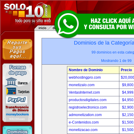
Dominios de la Categorí
99 dominios en esta categ
Mostrando 1 de 99
Nombre de Dominio
Precio
webhostingpro.com
$20,00
monetizalo.com
$9,800
VentasInternet.com
$4,999
productosdigitales.com
$4,950
registroelectronico.com
$2,900
admonetization.com
$2,150
e-Contenidos.com
$1,500
monetizacao.com
$1,500