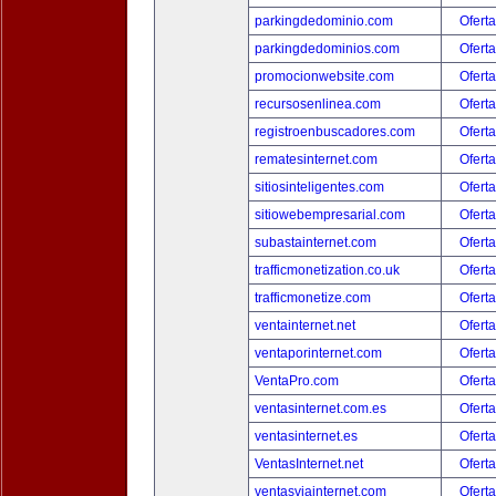
parkingdedominio.com
Oferta
parkingdedominios.com
Oferta
promocionwebsite.com
Oferta
recursosenlinea.com
Oferta
registroenbuscadores.com
Oferta
rematesinternet.com
Oferta
sitiosinteligentes.com
Oferta
sitiowebempresarial.com
Oferta
subastainternet.com
Oferta
trafficmonetization.co.uk
Oferta
trafficmonetize.com
Oferta
ventainternet.net
Oferta
ventaporinternet.com
Oferta
VentaPro.com
Oferta
ventasinternet.com.es
Oferta
ventasinternet.es
Oferta
VentasInternet.net
Oferta
ventasviainternet.com
Oferta