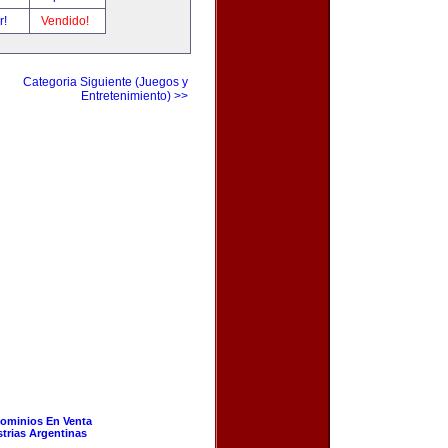
r!
Vendido!
Categoria Siguiente (Juegos y
Entretenimiento) >>
ominios En Venta
strias Argentinas