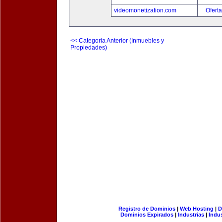
videomonetization.com
Oferta
<< Categoria Anterior (Inmuebles y
Propiedades)
Registro de Dominios
|
Web Hosting
|
D
Dominios Expirados
|
Industrias
|
Indu