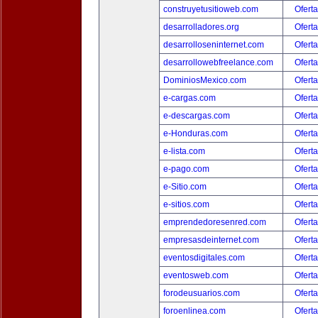
construyetusitioweb.com
Oferta
desarrolladores.org
Oferta
desarrolloseninternet.com
Oferta
desarrollowebfreelance.com
Oferta
DominiosMexico.com
Oferta
e-cargas.com
Oferta
e-descargas.com
Oferta
e-Honduras.com
Oferta
e-lista.com
Oferta
e-pago.com
Oferta
e-Sitio.com
Oferta
e-sitios.com
Oferta
emprendedoresenred.com
Oferta
empresasdeinternet.com
Oferta
eventosdigitales.com
Oferta
eventosweb.com
Oferta
forodeusuarios.com
Oferta
foroenlinea.com
Oferta