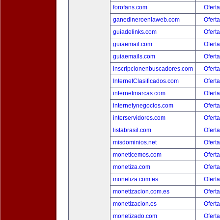
forofans.com
Oferta
ganedineroenlaweb.com
Oferta
guiadelinks.com
Oferta
guiaemail.com
Oferta
guiaemails.com
Oferta
inscripcionenbuscadores.com
Oferta
InternetClasificados.com
Oferta
internetmarcas.com
Oferta
internetynegocios.com
Oferta
interservidores.com
Oferta
listabrasil.com
Oferta
misdominios.net
Oferta
moneticemos.com
Oferta
monetiza.com
Oferta
monetiza.com.es
Oferta
monetizacion.com.es
Oferta
monetizacion.es
Oferta
monetizado.com
Oferta